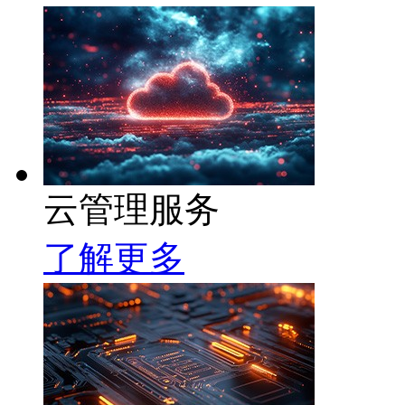
云管理服务
了解更多