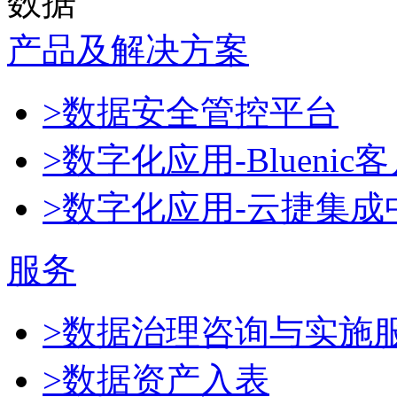
数据
产品及解决方案
>数据安全管控平台
>数字化应用-Blueni
>数字化应用-云捷集成
服务
>数据治理咨询与实施
>数据资产入表