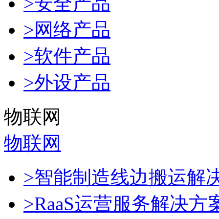
>安全产品
>网络产品
>软件产品
>外设产品
物联网
物联网
>智能制造线边搬运解
>RaaS运营服务解决方