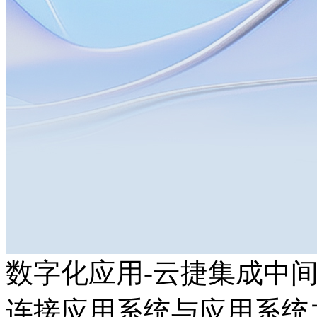
数字化应用-云捷集成中间
连接应用系统与应用系统之间的