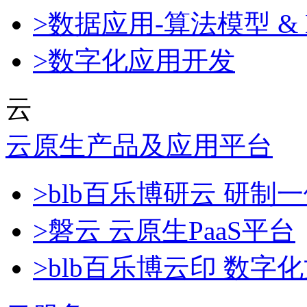
>数据应用-算法模型 & 
>数字化应用开发
云
云原生产品及应用平台
>blb百乐博研云 研
>磐云 云原生PaaS平台
>blb百乐博云印 数字