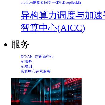
blb百乐博鲲泰问学一体机DeepSeek版
异构算力调度与加速
智算中心(AICC)
服务
DC·AI生态创新中心
AI服务
AI培训
智算中心运营服务