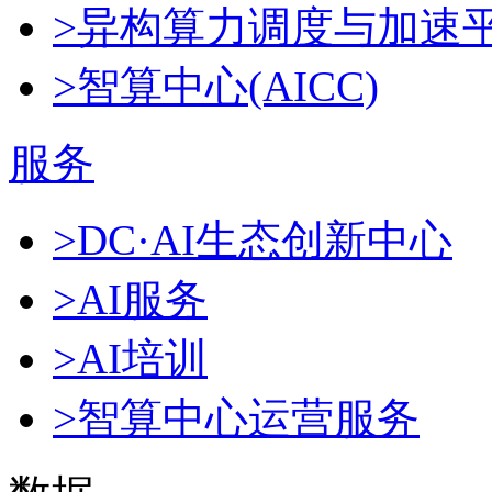
>异构算力调度与加速
>智算中心(AICC)
服务
>DC·AI生态创新中心
>AI服务
>AI培训
>智算中心运营服务