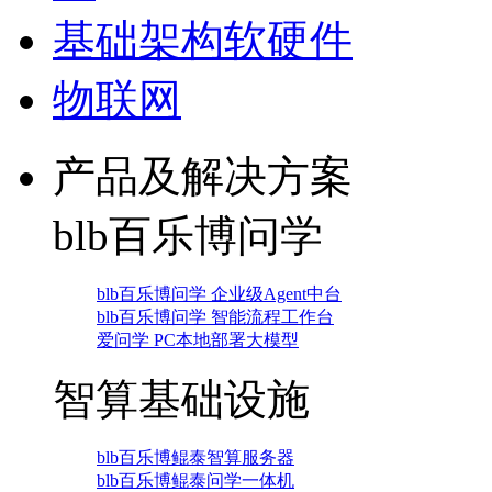
基础架构软硬件
物联网
产品及解决方案
blb百乐博问学
blb百乐博问学 企业级Agent中台
blb百乐博问学 智能流程工作台
爱问学 PC本地部署大模型
智算基础设施
blb百乐博鲲泰智算服务器
blb百乐博鲲泰问学一体机